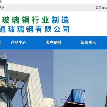
看
网站！
联系TIK
版
产品中心
客户案例
新闻资讯
TIKTOK色板2.4.1
客户案例
最新资讯
色
TIKTOK色情版下载
新闻知识
电除雾配件
技术知识
湿电除尘器
湿电重锤
TIKTOK国际版色板