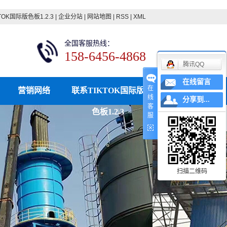
TOK国际版色板1.2.3
|
企业分站
|
网站地图
|
RSS
|
XML
全国客服热线：
158-6456-4868
腾讯QQ
在线留言
在
营销网络
联系TIKTOK国际版
线
分享到...
客
色板1.2.3
服
扫描二维码