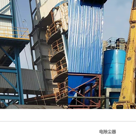
热风清扫箱
1.2.3
绝缘箱
玻璃钢烟道
大型TIKTOK国际版色
板1.2.3
电除尘器