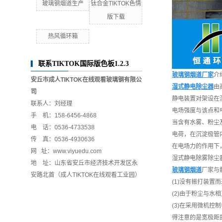
玻璃钢烟道生产
钛合金TIKTOK色情
版下载
热风循环箱
联系TIKTOK国际版色板1.2.3
玻璃钢烟道厂家
介
安丘市成人TIKTOK在线观看玻璃钢有限公
湿式静电除尘器
由
司
静电装置对架设在
联系人：刘经理
电场强度与该点和
手 机：158-6456-4868
当含有水雾、粉尘
电 话：0536-4733538
电荷，在沉淀极管
传 真：0536-4930636
在电场力的作用下
网 址：www.viyuedu.com
湿式静电除雾除尘
地 址：山东省安丘市经济技术开发区永
玻璃钢烟道
厂家与
安路北首（成人TIKTOK在线观看工业园）
(1)没有振打装
(2)由于粉尘与
(3)在采用微机控
得注意的是宽极距