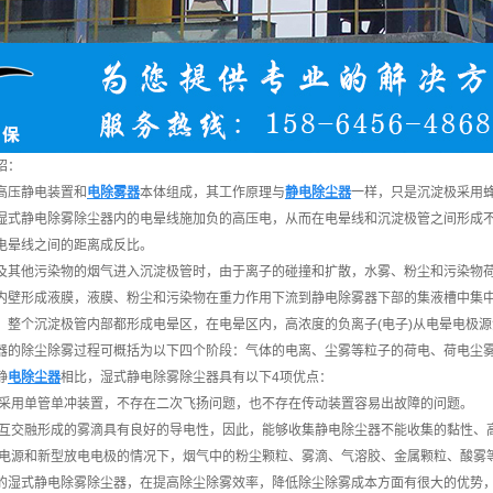
绍：
高压静电装置和
电除雾器
本体组成，其工作原理与
静电除尘器
一样，只是沉淀极采用
湿式静电除雾除尘器内的电晕线施加负的高压电，从而在电晕线和沉淀极管之间形成
电晕线之间的距离成反比。
及其他污染物的烟气进入沉淀极管时，由于离子的碰撞和扩散，水雾、粉尘和污染物
内壁形成液膜，液膜、粉尘和污染物在重力作用下流到静电除雾器下部的集液槽中集
，整个沉淀极管内部都形成电晕区，在电晕区内，高浓度的负离子(电子)从电晕电极
器的除尘除雾过程可概括为以下四个阶段：气体的电离、尘雾等粒子的荷电、荷电尘
静
电除尘器
相比，湿式静电除雾除尘器具有以下4项优点：
置而采用单管单冲装置，不存在二次飞扬问题，也不存在传动装置容易出故障的问题。
水相互交融形成的雾滴具有良好的导电性，因此，能够收集静电除尘器不能收集的黏性、
制电源和新型放电电极的情况下，烟气中的粉尘颗粒、雾滴、气溶胶、金属颗粒、酸雾等在电
的湿式静电除雾除尘器，在提高除尘除雾效率，降低除尘除雾成本方面有很大的优势