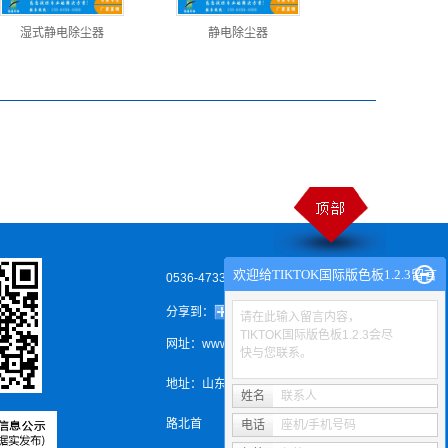
湿式静电除尘器
静电除尘器
欢迎给TIKTOK国际版色板1.2.3留言
0536-4733538
分享到：
请在此输入留言内容，
TIKTOK国际版色板1.2.3会尽
网址：www.viyuedu.com
快与您联系。
地址：
山东省安丘市经济技术开发区永安
姓名
联系人
路北首
电话
座机/手机号码