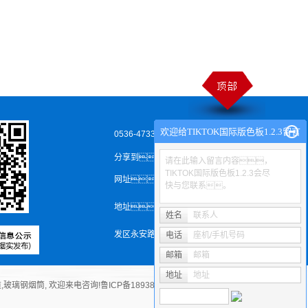
欢迎给TIKTOK国际版色板1.2.3留言
0536-4733538
分享到：
请在此输入留言内容，
TIKTOK国际版色板1.2.3会尽
网址：www.viyuedu.com
快与您联系。
地址：
山东省安丘市经济技术开
姓名
联系人
发区永安路北首
电话
座机/手机号码
邮箱
邮箱
地址
地址
道
,
玻璃钢烟筒
, 欢迎来电咨询!
鲁ICP备18938640号