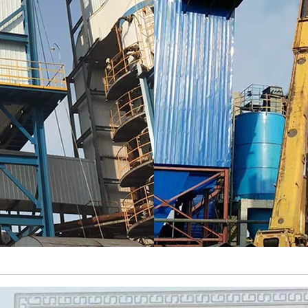
热风清扫箱
1.2.3
绝缘箱
玻璃钢烟道
大型TIKTOK国际版色
板1.2.3