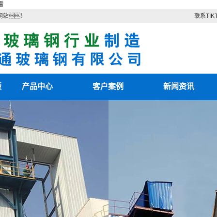
看
网站！
联系TIK
版
产品中心
客户案例
新闻资讯
TIKTOK色板2.4.1
客户案例
最新资讯
色
TIKTOK色情版下载
新闻知识
电除雾配件
技术知识
湿电除尘器
湿电重锤
TIKTOK国际版色板