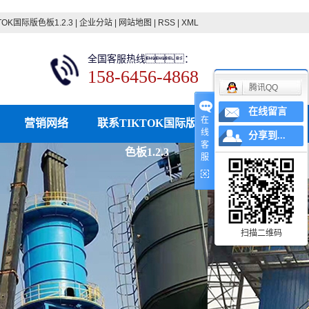
TOK国际版色板1.2.3
|
企业分站
|
网站地图
|
RSS
|
XML
全国客服热线：
158-6456-4868
腾讯QQ
在线留言
在
营销网络
联系TIKTOK国际版
线
分享到...
客
色板1.2.3
服
扫描二维码