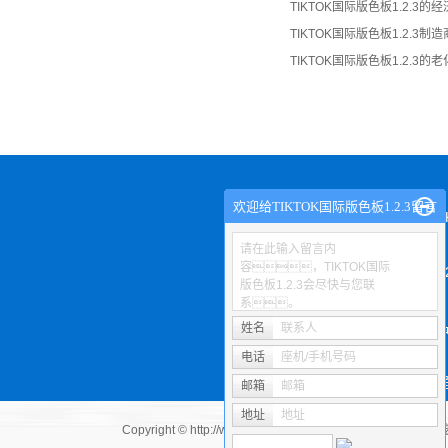
TIKTOK国际版色板1.2.3的
TIKTOK国际版色板1.2.3
TIKTOK国际版色板1.2.3
欢迎给TIKTOK国际版色板1.2.3留言
关于TIKT
请在此输入留言内
容，TIKTOK国际
1.
版色板1.2.3会尽快与您联
系。
产
姓名
联系人
电话
座机/手机号码
工
邮箱
邮箱
地址
地址
Copyright © http://www.viyuedu.com/ 安丘市成人