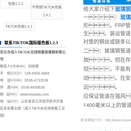
色板1.2.3
给大家介绍下
玻璃钢
不锈钢TIKTOK色板
一：
2.4.1
玻璃
形。FRP
TIKTOK色板2.4.1
生。装运管道
衬垫的钢丝或链条以
联系TIKTOK国际版色板1.2.3
二：玻璃钢管道
安丘市成人TIKTOK在线观看玻璃钢有限公
放，但在存
司
联系人：刘经理
坦，不能有
手 机：158-6456-4868
动。在安
电 话：0536-4733538
近。
传 真：0536-4930636
应保证管道在强风
网 址：www.viyuedu.com
地 址：山东省安丘市经济技术开发
1400毫米以上的
区永安路北首（成人TIKTOK在线观看工业
园）
本文网址：http://www.viyuedu.