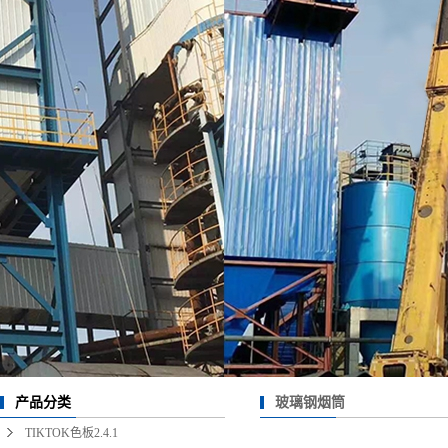
热风清扫箱
1.2.3
绝缘箱
玻璃钢烟道
大型TIKTOK国际版色
板1.2.3
玻璃钢烟筒
产品分类
TIKTOK色板2.4.1