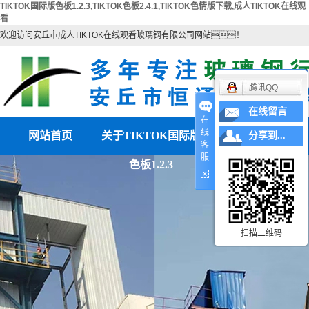
TIKTOK国际版色板1.2.3,TIKTOK色板2.4.1,TIKTOK色情版下载,成人TIKTOK在线观
看
欢迎访问安丘市成人TIKTOK在线观看玻璃钢有限公司网站！
腾讯QQ
在线留言
在
线
网站首页
关于TIKTOK国际版
产品中心
分享到...
客
服
色板1.2.3
公司简介
TIKTOK色板2.4.1
联系TIKTOK国际版色
TIKTOK色情版下载
营业执照
板1.2.3
电除雾配件
扫描二维码
湿电除尘器
湿电重锤
TIKTOK国际版色板