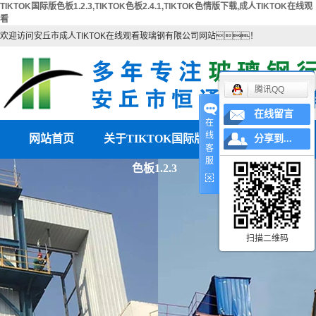
TIKTOK国际版色板1.2.3,TIKTOK色板2.4.1,TIKTOK色情版下载,成人TIKTOK在线观
看
欢迎访问安丘市成人TIKTOK在线观看玻璃钢有限公司网站！
腾讯QQ
在线留言
在
线
网站首页
关于TIKTOK国际版
产品中心
分享到...
客
服
色板1.2.3
公司简介
TIKTOK色板2.4.1
联系TIKTOK国际版色
TIKTOK色情版下载
营业执照
板1.2.3
电除雾配件
扫描二维码
湿电除尘器
湿电重锤
TIKTOK国际版色板