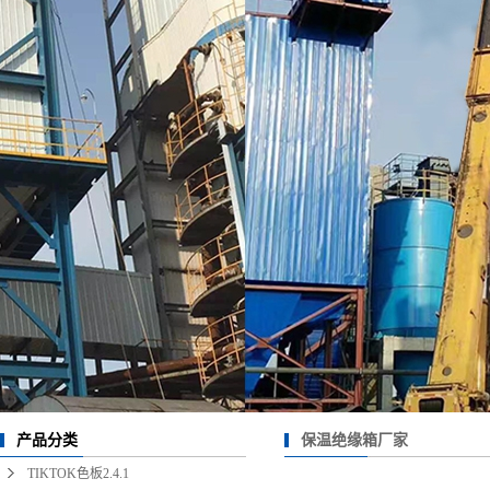
热风清扫箱
1.2.3
绝缘箱
玻璃钢烟道
大型TIKTOK国际版色
板1.2.3
保温绝缘箱厂家
产品分类
TIKTOK色板2.4.1