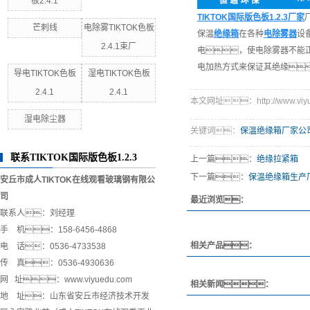
板2.4.1
TIKTOK国际版色板1.2.3厂家
芒刺线
电除雾TIKTOK色板
保温
绝缘箱
在各种
电除雾器
设
2.4.1束厂
电，使电除雾器不能
电加热方式来保证其绝缘
导电TIKTOK色板
湿电TIKTOK色板
2.4.1
2.4.1
本文网址：http://www.viyued
湿电除尘器
关键词：
保温绝缘箱厂家公
联系TIKTOK国际版色板1.2.3
上一篇：
绝缘拉紧箱
下一篇：
保温绝缘箱生产
安丘市成人TIKTOK在线观看玻璃钢有限公
司
最近浏览：
联系人：刘经理
手 机：158-6456-4868
相关产品：
电 话：0536-4733538
传 真：0536-4930636
网 址：www.viyuedu.com
相关新闻：
地 址：山东省安丘市经济技术开发