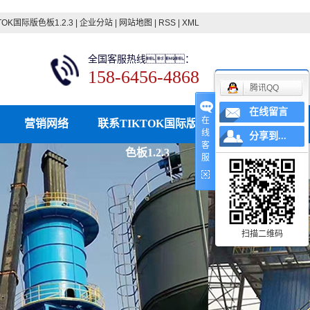
TOK国际版色板1.2.3
|
企业分站
|
网站地图
|
RSS
|
XML
全国客服热线：
158-6456-4868
腾讯QQ
在线留言
在
营销网络
联系TIKTOK国际版
线
分享到...
客
色板1.2.3
服
扫描二维码