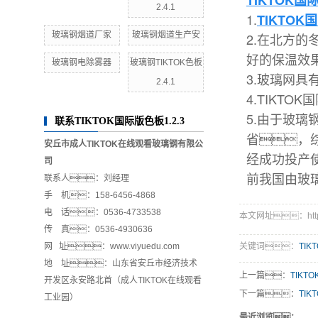
TIKTOK国
2.4.1
1.
TIKTOK
玻璃钢烟道厂家
玻璃钢烟道生产安
2.在北方的
好的保温效
玻璃钢电除雾器
玻璃钢TIKTOK色板
3.玻璃网
2.4.1
4.TIKT
5.由于玻
联系TIKTOK国际版色板1.2.3
省，综
安丘市成人TIKTOK在线观看玻璃钢有限公
经成功投产使
司
前我国
由玻
联系人：刘经理
手 机：158-6456-4868
电 话：0536-4733538
本文网址：http://w
传 真：0536-4930636
网 址：www.viyuedu.com
关键词：
TIK
地 址：山东省安丘市经济技术
上一篇：
TIKT
开发区永安路北首（成人TIKTOK在线观看
下一篇：
TIK
工业园）
最近浏览：