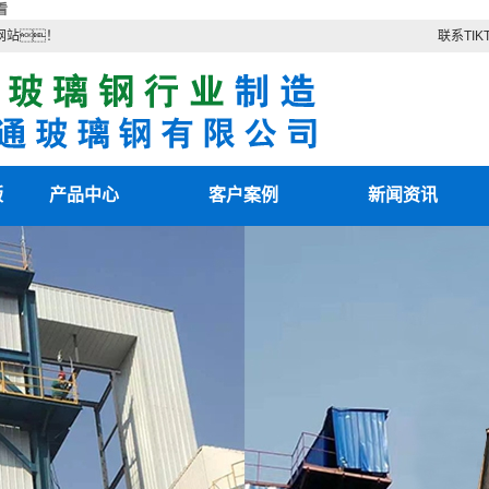
看
网站！
联系TIK
版
产品中心
客户案例
新闻资讯
TIKTOK色板2.4.1
客户案例
最新资讯
色
TIKTOK色情版下载
新闻知识
电除雾配件
技术知识
湿电除尘器
湿电重锤
TIKTOK国际版色板