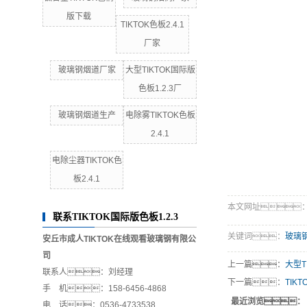
版下载
TIKTOK色板2.4.1
厂家
玻璃钢烟道厂家
大型TIKTOK国际版
色板1.2.3厂
玻璃钢烟道生产
电除雾TIKTOK色板
2.4.1
电除尘器TIKTOK色
板2.4.1
本文网址：http:/
联系TIKTOK国际版色板1.2.3
关键词：
玻璃
安丘市成人TIKTOK在线观看玻璃钢有限公
司
上一篇：
大型T
联系人：刘经理
下一篇：
TIK
手 机：158-6456-4868
最近浏览：
电 话：0536-4733538