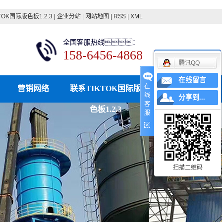
TOK国际版色板1.2.3
|
企业分站
|
网站地图
|
RSS
|
XML
全国客服热线：
158-6456-4868
腾讯QQ
在线留言
在
营销网络
联系TIKTOK国际版
线
分享到...
客
色板1.2.3
服
扫描二维码