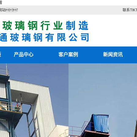
看
网站！
联系TIK
版
产品中心
客户案例
新闻资讯
TIKTOK色板2.4.1
客户案例
最新资讯
色
TIKTOK色情版下载
新闻知识
电除雾配件
技术知识
湿电除尘器
湿电重锤
TIKTOK国际版色板