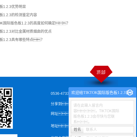
板1.2.3优势明显
色板1.2.3的检测鉴定内容
OK国际版色板1.2.3的高度如何确定？
色板1.2.3对比金属材质烟囱的优点
色板1.2.3具有哪些特点？
欢迎给TIKTOK国际版色板1.2.3留言
0536-4733538
分享到：
请在此输入留言内
容，TIKTOK国际
网址：www.viyuedu.com
版色板1.2.3会尽快与您联
系。
地址：
山东省安丘市经济技术开
姓名
联系人