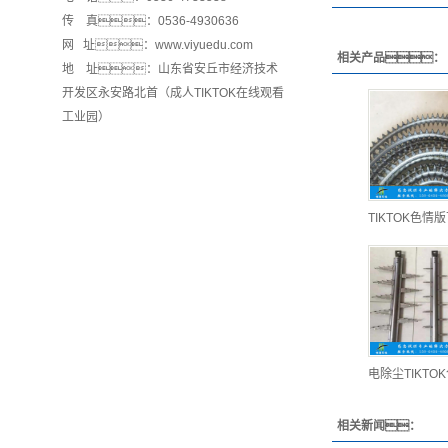
传 真：0536-4930636
网 址：www.viyuedu.com
相关产品：
地 址：山东省安丘市经济技术
开发区永安路北首（成人TIKTOK在线观看
工业园）
TIKTOK色情
电除尘TIKT
相关新闻：