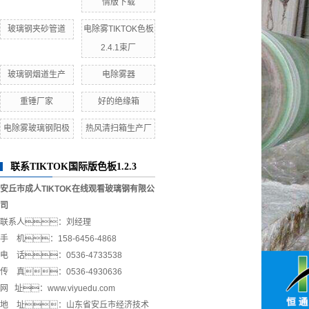
情版下载
玻璃钢夹砂管道
电除雾TIKTOK色板
2.4.1束厂
玻璃钢烟道生产
电除雾器
重锤厂家
好的绝缘箱
电除雾玻璃钢阳极
热风清扫箱生产厂
联系TIKTOK国际版色板1.2.3
安丘市成人TIKTOK在线观看玻璃钢有限公
司
联系人：刘经理
手 机：158-6456-4868
电 话：0536-4733538
传 真：0536-4930636
网 址：www.viyuedu.com
地 址：山东省安丘市经济技术