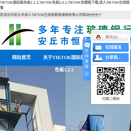
TIKTOK国际版色板1.2.3,TIKTOK色板2.4.1,TIKTOK色情版下载,成人TIKTOK在线观
看
欢迎访问安丘市成人TIKTOK在线观看玻璃钢有限公司网站！
腾讯QQ
在线留言
在
线
网站首页
关于TIKTOK国际版
产品中心
分享到...
客
服
色板1.2.3
公司简介
TIKTOK色板2.4.1
联系TIKTOK国际版色
TIKTOK色情版下载
营业执照
板1.2.3
电除雾配件
扫描二维码
湿电除尘器
湿电重锤
TIKTOK国际版色板