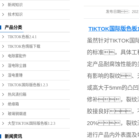
新闻知识
发布日期：
202
技术知识
产品分类
TIKTOK国际版色板1.
TIKTOK色板2.4.1
虽然针对TIKTOK
TIKTOK色情版下载
的标准。具体工程
电除雾配件
定产品耐腐蚀性能的
湿电除尘器
有影响的裂纹、
湿电重锤
TIKTOK国际版色板1.2.3
或高大于5mm的凸
热风清扫箱
修补，裂纹
绝缘箱
胶接良好，
玻璃钢烟道
20%，裂
大型TIKTOK国际版色板1.2.3
进行产品内外表面及
新闻资讯